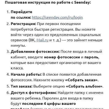
Пошаговая инструкция по работе с Seenday:
Перейдите
по ссылке:
https://seenday.com/ru/login
Регистрация:
При первом посещении
потребуется быстрая регистрация. Вы можете
войти через один из предложенных социальных
сервисов (ВК,
Mail.ru
и т. д.) — это займет меньше
минуты.
Добавление фотосессии:
После входа в личный
кабинет, введите
номер фотосессии
и
пароль
,
которые вам предоставит организатор от вашего
класса.
Начало работы:
В списке появится добавленная
фотосессия. Нажмите кнопку
«Собрать заказ»
.
Тип заказа:
Выберите опцию
«Собрать альбом»
.
Доступ к фотографиям:
Найдите папку с именем
вашего ребенка. Паролем для входа в папку
будут
последние 4 цифры вашего
телефона
(которые вы указывали представителю