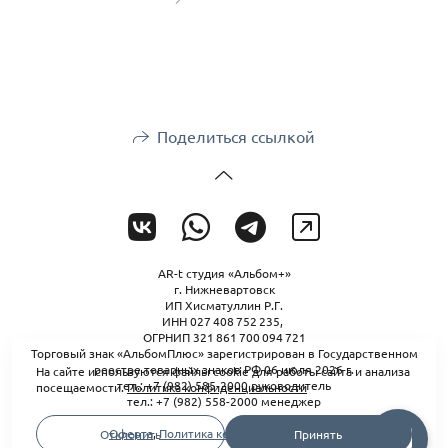
Поделиться ссылкой
AR-t студия «Альбом+»
г. Нижневартовск
ИП Хисматуллин Р.Г.
ИНН 027 408 752 235,
ОГРНИП 321 861 700 094 721
Торговый знак «АльбомПлюс» зарегистрирован в Государственном
реестре товарных знаков РФ 06 июля 2026 г.
На сайте используются файлы cookie для работы сайта и анализа
тел.: +7 (982) 585-2000 руководитель
посещаемости.
Политика конфиденциальности
тел.: +7 (982) 558-2000 менеджер
Оферта
,
Политика конфиденциальности
Отклонить
Принять