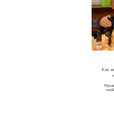
Как 
Руков
чтоб