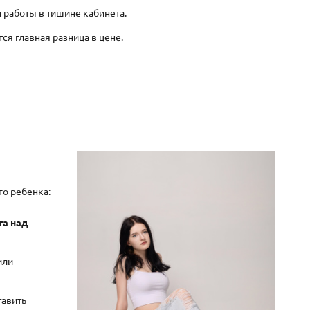
 работы в тишине кабинета.
ся главная разница в цене.
го ребенка:
та над
или
тавить