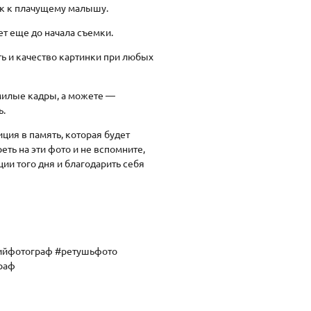
ик к плачущему малышу.
т еще до начала съемки.
ь и качество картинки при любых
милые кадры, а можете —
ь.
ция в память, которая будет
еть на эти фото и не вспомните,
ии того дня и благодарить себя
ийфотограф #ретушьфото
раф