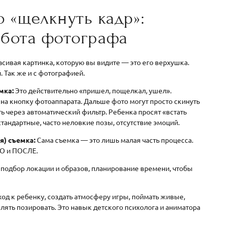
о «щелкнуть кадр»:
абота фотографа
расивая картинка, которую вы видите — это его верхушка.
 Так же и с фотографией.
мка:
Это действительно «пришел, пощелкал, ушел».
на кнопку фотоаппарата. Дальше фото могут просто скинуть
ь через автоматический фильтр. Ребенка просят «встать
стандартные, часто неловкие позы, отсутствие эмоций.
я) съемка:
Сама съемка — это лишь малая часть процесса.
ДО и ПОСЛЕ.
 подбор локации и образов, планирование времени, чтобы
од к ребенку, создать атмосферу игры, поймать живые,
влять позировать. Это навык детского психолога и аниматора