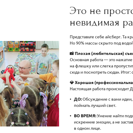
Это не прост
невидимая р
Представьте себе айсберг. Та к
Но 90% массы скрыто под водой.
📸 Плохая (любительская) съе
Основная работа — это нажатие 
на флешку или слегка пропустит
сюда и посмотреть сюда». Итог: 
💎 Хорошая (профессиональна
Настоящая работа происходит 
ДО:
Обсуждение с вами идеи,
поймать лучший свет.
ВО ВРЕМЯ:
Умение найти подх
искренние эмоции, а не заста
в одном лице.