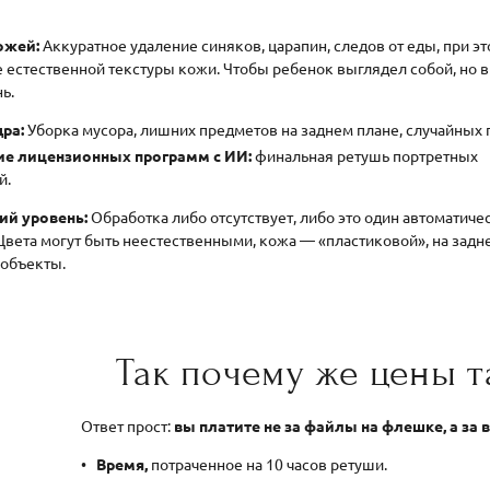
ожей:
Аккуратное удаление синяков, царапин, следов от еды, при э
 естественной текстуры кожи. Чтобы ребенок выглядел собой, но в
ь.
ра:
Уборка мусора, лишних предметов на заднем плане, случайных 
е лицензионных программ с ИИ:
финальная ретушь портретных
й.
й уровень:
Обработка либо отсутствует, либо это один автоматиче
 Цвета могут быть неестественными, кожа — «пластиковой», на зад
 объекты.
Так почему же цены т
Ответ прост:
вы платите не за файлы на флешке, а за в
Время,
потраченное на 10 часов ретуши.