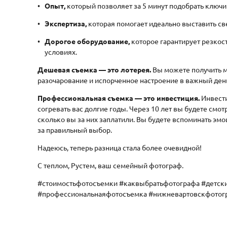
Опыт,
который позволяет за 5 минут подобрать ключ
Экспертиза,
которая помогает идеально выставить све
Дорогое оборудование,
которое гарантирует резкост
условиях.
Дешевая съемка — это лотерея.
Вы можете получить 
разочарование и испорченное настроение в важный ден
Профессиональная съемка — это инвестиция.
Инвести
согревать вас долгие годы. Через 10 лет вы будете смотр
сколько вы за них заплатили. Вы будете вспоминать эмоц
за правильный выбор.
Надеюсь, теперь разница стала более очевидной!
С теплом, Рустем, ваш семейный фотограф.
#стоимостьфотосъемки #каквыбратьфотографа #детск
#профессиональнаяфотосъемка #нижневартовскфотог