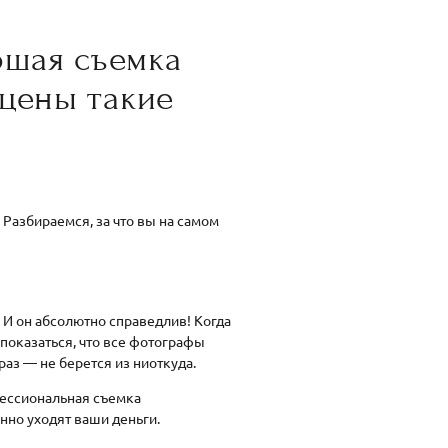
ошая съемка
 цены такие
 Разбираемся, за что вы на самом
 И он абсолютно справедлив! Когда
показаться, что все фотографы
 раз — не берется из ниоткуда.
фессиональная съемка
нно уходят ваши деньги.