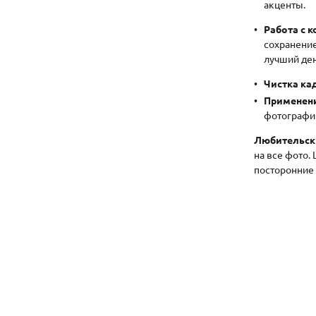
акценты.
Работа с к
сохранение
лучший ден
Чистка кад
Применени
фотографи
Любительски
на все фото.
посторонние