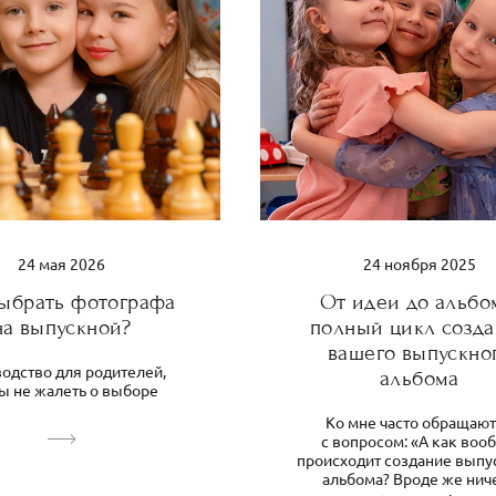
24 мая 2026
24 ноября 2025
выбрать фотографа
От идеи до альбо
на выпускной?
полный цикл созд
вашего выпускно
одство для родителей,
альбома
ы не жалеть о выборе
Ко мне часто обращаю
с вопросом: «А как воо
происходит создание выпу
альбома? Вроде же нич