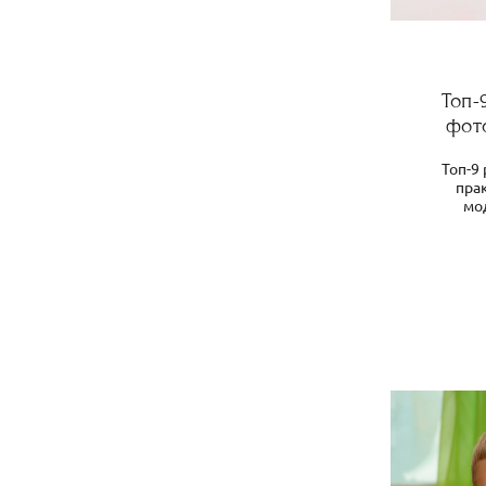
Топ-
фот
Топ-9 
пра
мо