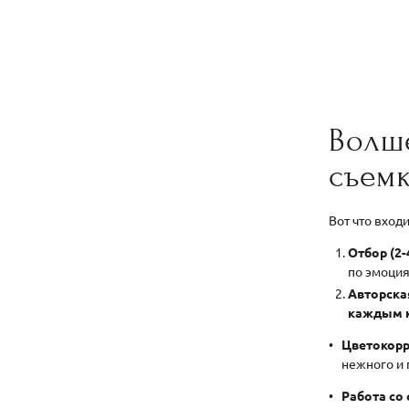
Волш
съемк
Вот что вход
Отбор (2-
по эмоция
Авторская
каждым 
Цветокорр
нежного и 
Работа со 