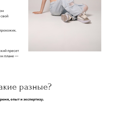
том
 свой
прохожих.
ский пресет
нем плане —
акие разные?
ремя, опыт и экспертизу.