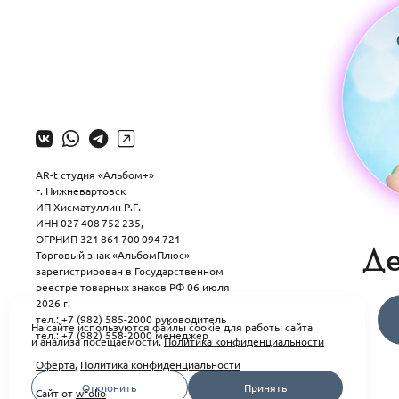
AR-t студия «Альбом+»
г. Нижневартовск
ИП Хисматуллин Р.Г.
ИНН 027 408 752 235,
ОГРНИП 321 861 700 094 721
Де
Торговый знак «АльбомПлюс»
зарегистрирован в Государственном
реестре товарных знаков РФ 06 июля
2026 г.
тел.: +7 (982) 585-2000 руководитель
На сайте используются файлы cookie для работы сайта
тел.: +7 (982) 558-2000 менеджер
и анализа посещаемости.
Политика конфиденциальности
Оферта
,
Политика конфиденциальности
Отклонить
Принять
Сайт от
wfolio